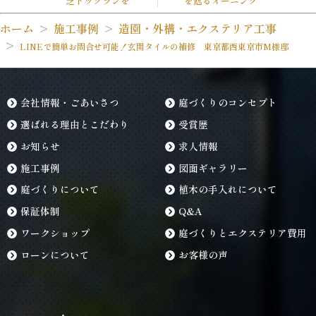
芝ドッグランを
を遮るオーニング
ホーム
施工事例
造園・外構・エクステリア工事
LINEで簡単お問合せ可能！玄関タイルの補修 東京都西東京市M様邸
会社情報・ごあいさつ
庭づくりのコンセプト
選ばれる理由とこだわり
受賞歴
お知らせ
求人情報
施工事例
図面ギャラリー
庭づくりについて
植木の手入れについて
保証体制
Q&A
ワークショップ
庭づくりとエクステリア費用
ローンについて
お客様の声