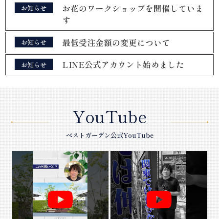
お花のワークショップを開催していま
お知らせ
す
最低受注金額の変更について
お知らせ
武蔵野市・三鷹市で新築外構や庭リフォームをご
LINE公式アカウント始めました
お知らせ
検討中の皆さまへ。
建物と調和する外構設計、
夜の景観まで美しく整えるライティング計画、
YouTube
長く愛せる植栽デザインまで。
ベストガーデン公式YouTube
住まいの価値を高める外構設計のご提案