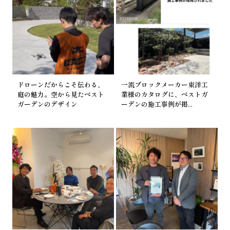
0120-028-903
ベストガーデン西東京本店
5月16日（土曜日）9：00～、11：00～
満席 キ
ャンセル待ち
ドローンだからこそ伝わる、
一流ブロックメーカー東洋工
庭の魅力。空から見たベスト
業様のカタログに、ベストガ
ガーデンのデザイン
ーデンの施工事例が掲...
ベストガーデン三鷹店
5月 9日（土曜日）13：00～、15：00～
満席 キ
ャンセル待ち
5月23日（土曜日） 9：00～、11：00～、14:00～
満席 キャンセル待ち