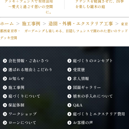
デッキ＋フェンスで有効活用
テナンスを軽減させた、四季
～愛犬と過ごす憩いの空間
を楽しむ雑木の庭
に。
ホーム
施工事例
造園・外構・エクステリア工事
東京
都西東京市・ ガーデニングも楽しめる、目隠しフェンスで囲われた憩いのウッド
デッキ空間
会社情報・ごあいさつ
庭づくりのコンセプト
選ばれる理由とこだわり
受賞歴
お知らせ
求人情報
施工事例
図面ギャラリー
庭づくりについて
植木の手入れについて
保証体制
Q&A
ワークショップ
庭づくりとエクステリア費用
ローンについて
お客様の声